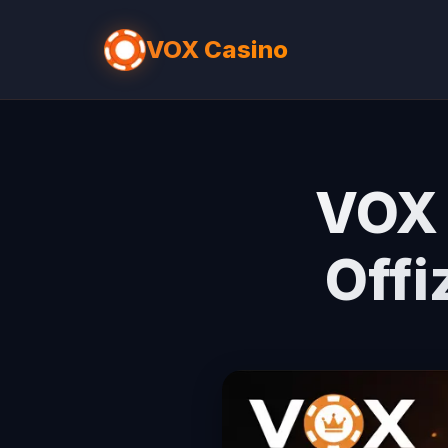
VOX Casino
VOX 
Offi