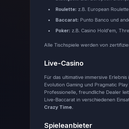
Roulette:
z.B. European Roulette
Baccarat:
Punto Banco und ande
Poker:
z.B. Casino Hold'em, Thr
Alle Tischspiele werden von zertifizi
Live-Casino
Für das ultimative immersive Erlebnis
Evolution Gaming und Pragmatic Play 
Professionelle, freundliche Dealer le
Live-Baccarat in verschiedenen Ein
Crazy Time
.
Spieleanbieter