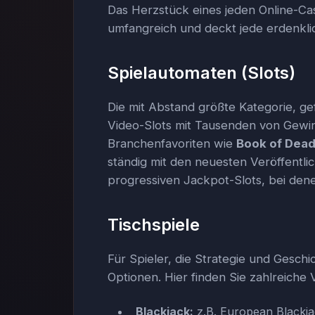
Das Herzstück eines jeden Online-Casi
umfangreich und deckt jede erdenklich
Spielautomaten (Slots)
Die mit Abstand größte Kategorie, gef
Video-Slots mit Tausenden von Gewinn
Branchenfavoriten wie
Book of Dea
ständig mit den neuesten Veröffentl
progressiven Jackpot-Slots, bei denen
Tischspiele
Für Spieler, die Strategie und Geschi
Optionen. Hier finden Sie zahlreiche 
Blackjack:
z.B. European Blackjac