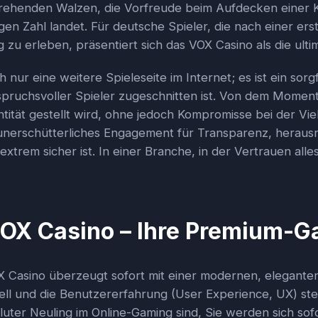
 drehenden Walzen, die Vorfreude beim Aufdecken einer 
igen Zahl landet. Für deutsche Spieler, die nach einer e
u erleben, präsentiert sich das VOX Casino als die ultim
 nur eine weitere Spieleseite im Internet; es ist ein sorgf
pruchsvoller Spieler zugeschnitten ist. Von dem Moment 
antität gestellt wird, ohne jedoch Kompromisse bei der V
 unerschütterliches Engagement für Transparenz, herau
extrem sicher ist. In einer Branche, in der Vertrauen alles
OX Casino – Ihre Premium-G
X Casino überzeugt sofort mit einer modernen, eleganten 
hnell und die Benutzererfahrung (User Experience, UX) ste
uter Neuling im Online-Gaming sind, Sie werden sich sofo