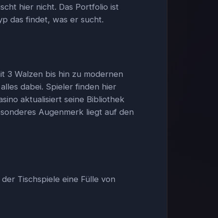
ht hier nicht. Das Portfolio ist
p das findet, was er sucht.
mit 3 Walzen bis hin zu modernen
les dabei. Spieler finden hier
sino aktualisiert seine Bibliothek
esonderes Augenmerk liegt auf den
 der Tischspiele eine Fülle von