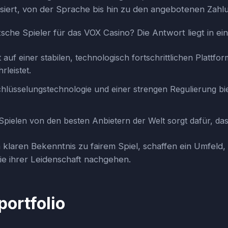
alisiert, von der Sprache bis hin zu den angebotenen Za
che Spieler für das VOX Casino? Die Antwort liegt in ein
auf einer stabilen, technologisch fortschrittlichen Plattfor
rleistet.
hlüsselungstechnologie und einer strengen Regulierung bi
pielen von den besten Anbietern der Welt sorgt dafür, da
 klaren Bekenntnis zu fairem Spiel, schaffen ein Umfeld,
ie ihrer Leidenschaft nachgehen.
portfolio